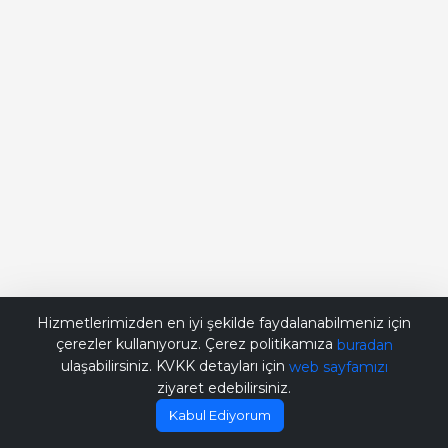
Bana Soru Sor | Ask Me
Hizmetlerimizden en iyi şekilde faydalanabilmeniz için
çerezler kullanıyoruz. Çerez politikamıza
buradan
ulaşabilirsiniz. KVKK detayları için
web sayfamızı
ziyaret edebilirsiniz.
Kabul Ediyorum